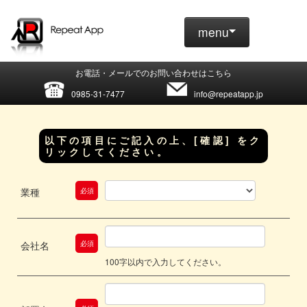
menu
お電話・メールでのお問い合わせはこちら
0985-31-7477
info@repeatapp.jp
以下の項目にご記入の上、[確認] をク
リックしてください。
業種
必須
会社名
必須
100字以内で入力してください。